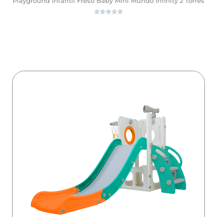
Playground Infantil Freso Baby Mini Mundo Infinity 2 Torres





ver