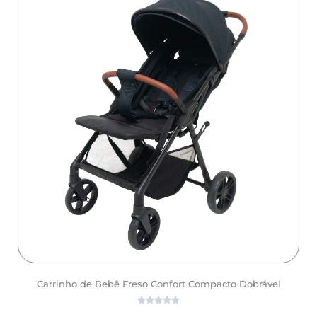
Carrinho de Bebê Freso Confort Compacto Dobrável




