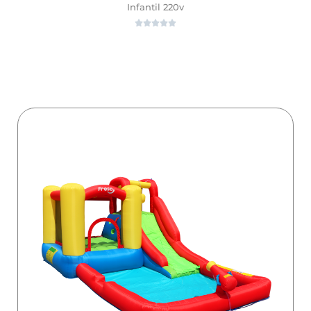
Infantil 220v





ver