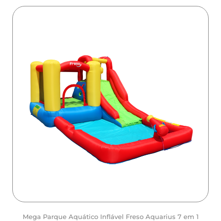
Mega Parque Aquático Inflável Freso Aquarius 7 em 1