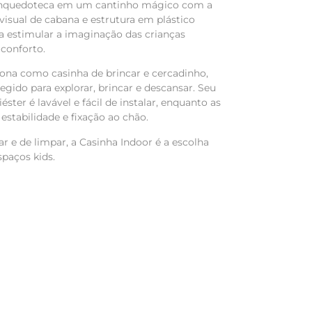
rinquedoteca em um cantinho mágico com a
isual de cabana e estrutura em plástico
ara estimular a imaginação das crianças
conforto.
ciona como casinha de brincar e cercadinho,
gido para explorar, brincar e descansar. Seu
ster é lavável e fácil de instalar, enquanto as
stabilidade e fixação ao chão.
 e de limpar, a Casinha Indoor é a escolha
spaços kids.