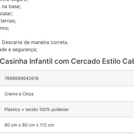
 na base;
talar;
ternas;
nos;
l. Descarte de maneira correta.
ade e segurança;
 Casinha Infantil com Cercado Estilo C
7898699942618
Creme e Cinza
‎Plástico + tecido 100% poliéster
‎80 cm x 80 cm x 112 cm