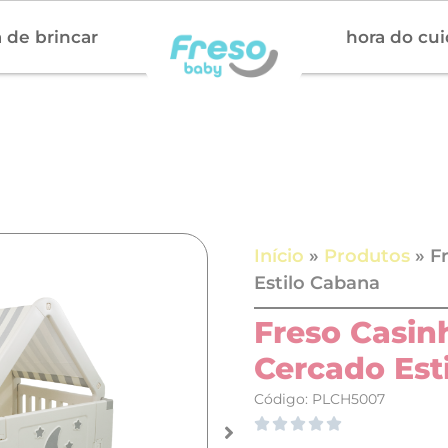
 de brincar
hora do cu
Início
»
Produtos
»
F
Estilo Cabana
Freso Casin
Cercado Est
Código: PLCH5007




