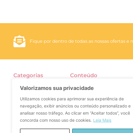
Fique por dentro de todas as nossas ofertas e 
Categorias
Conteúdo
Hora de Comer
Fale Conosco
Valorizamos sua privacidade
Hora de Brincar
Quem Somos
n
Utilizamos cookies para aprimorar sua experiência de
Hora do Cuidado
Termos e Condições
t
Hora do Passeio
Código de Defesa do
navegação, exibir anúncios ou conteúdo personalizado e
Consumidor
analisar nosso tráfego. Ao clicar em “Aceitar todos”, você
Trocas e Devoluções
concorda com nosso uso de cookies.
Leia Mais
Política de Privacidade
Seja Revendedor