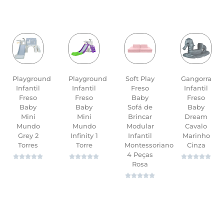
Playground
Playground
Soft Play
Gangorra
Infantil
Infantil
Freso
Infantil
Freso
Freso
Baby
Freso
Baby
Baby
Sofá de
Baby
Mini
Mini
Brincar
Dream
Mundo
Mundo
Modular
Cavalo
Grey 2
Infinity 1
Infantil
Marinho
Torres
Torre
Montessoriano
Cinza
4 Peças















Rosa





ver
ver
ver
ver