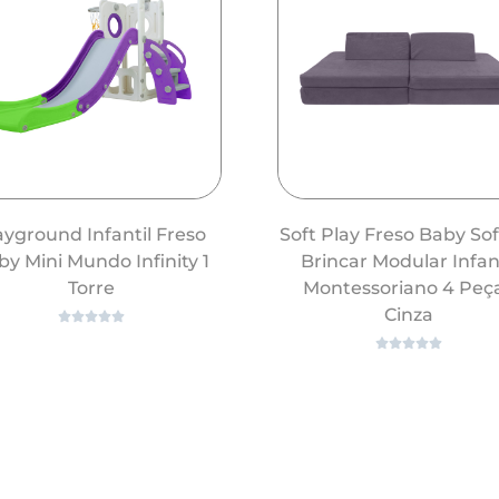
ayground Infantil Freso
Soft Play Freso Baby So
y Mini Mundo Infinity 1
Brincar Modular Infant
Torre
Montessoriano 4 Peç
Cinza










ver
ver