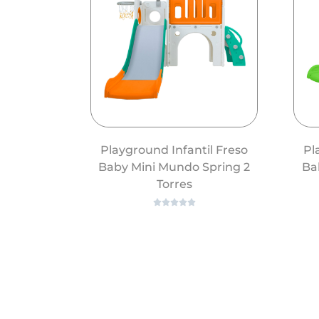
Playground Infantil Freso
Pl
Baby Mini Mundo Spring 2
Bab
Torres





ver