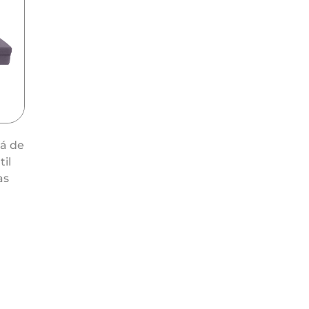
fá de
il
as