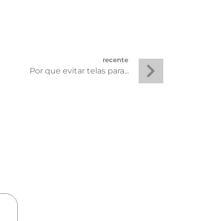
recente
Por que evitar telas para...