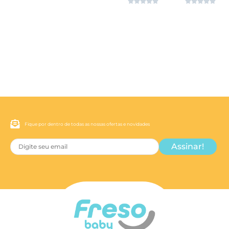










ver
ver
ver
ver
Fique por dentro de todas as nossas ofertas e novidades
Assinar!