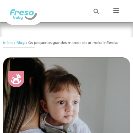
Início
»
Blog
»
Os pequenos grandes marcos da primeira infância: