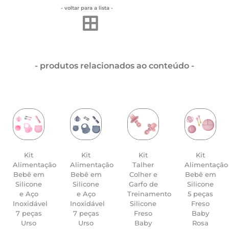
- voltar para a lista -
- produtos relacionados ao conteúdo -
Kit
Kit
Kit
Kit
Alimentação
Alimentação
Talher
Alimentação
Bebê em
Bebê em
Colher e
Bebê em
Silicone
Silicone
Garfo de
Silicone
e Aço
e Aço
Treinamento
5 peças
Inoxidável
Inoxidável
Silicone
Freso
7 peças
7 peças
Freso
Baby
Urso
Urso
Baby
Rosa